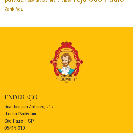
Sabor Club
São Paulo
Turismo SA
Zank You
ENDEREÇO
Rua Joaquim Antunes, 217
Jardim Paulistano
São Paulo – SP
05415-010