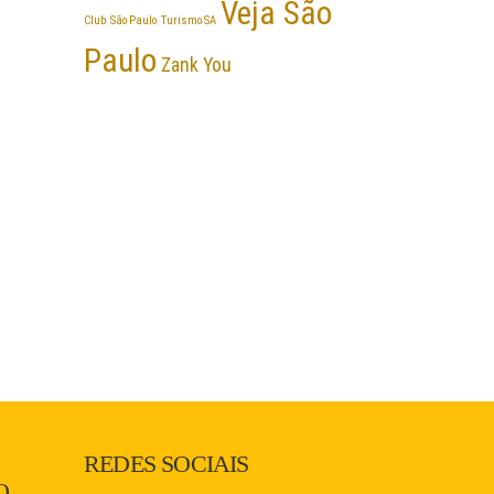
Veja São
Club
São Paulo
Turismo SA
Paulo
Zank You
REDES SOCIAIS
O