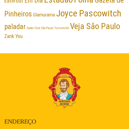
Gazeta de
Em Dia
Eatin'out
Joyce Pascowitch
Pinheiros
Glamurama
Veja São Paulo
paladar
Sabor Club
São Paulo
Turismo SA
Zank You
ENDEREÇO