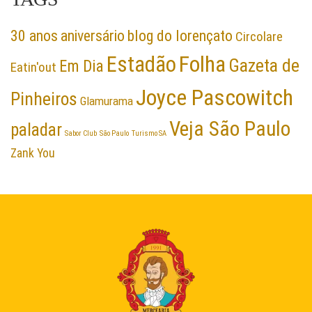
30 anos
aniversário
blog do lorençato
Circolare
Folha
Estadão
Gazeta de
Em Dia
Eatin'out
Joyce Pascowitch
Pinheiros
Glamurama
Veja São Paulo
paladar
Sabor Club
São Paulo
Turismo SA
Zank You